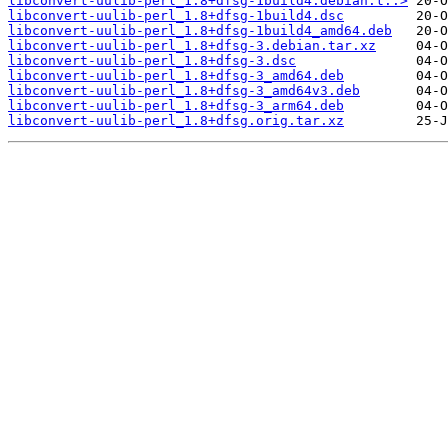
libconvert-uulib-perl_1.8+dfsg-1build4.debian.t..>
libconvert-uulib-perl_1.8+dfsg-1build4.dsc
libconvert-uulib-perl_1.8+dfsg-1build4_amd64.deb
libconvert-uulib-perl_1.8+dfsg-3.debian.tar.xz
libconvert-uulib-perl_1.8+dfsg-3.dsc
libconvert-uulib-perl_1.8+dfsg-3_amd64.deb
libconvert-uulib-perl_1.8+dfsg-3_amd64v3.deb
libconvert-uulib-perl_1.8+dfsg-3_arm64.deb
libconvert-uulib-perl_1.8+dfsg.orig.tar.xz