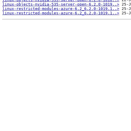
linux-objects-nvidia-535-server-open-6.2.0-1019..>
linux-restricted-modules-azure-6.2_6.2.0-1019.1..>
linux-restricted-modules-azure-6.2_6.2.0-1019.1..>