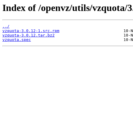
Index of /openvz/utils/vzquota/3.
../
vzquota-3.0.12-1.src.rpm
vzquota-3.0.12.tar.bz2
vzquota.spec