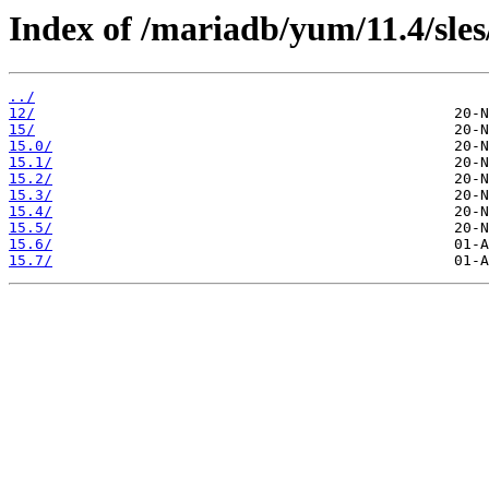
Index of /mariadb/yum/11.4/sles
../
12/
15/
15.0/
15.1/
15.2/
15.3/
15.4/
15.5/
15.6/
15.7/