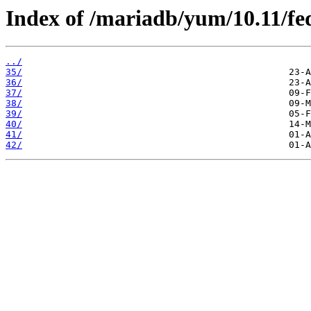
Index of /mariadb/yum/10.11/fe
../
35/
36/
37/
38/
39/
40/
41/
42/